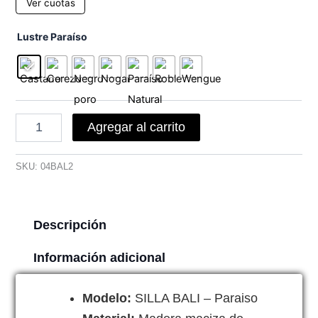
Ver cuotas
Silla
Lustre Paraíso
Bali
cantidad
Agregar al carrito
SKU:
04BAL2
Descripción
Información adicional
Modelo:
SILLA BALI – Paraiso