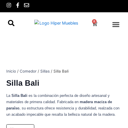
Ir
I
F
E
n
a
n
al
s
c
v
contenido
t
e
e
0
Cart
a
b
l
g
o
o
r
o
p
a
k
e
m
-
f
Inicio
/
Comedor
/
Sillas
/ Silla Bali
Silla Bali
La
Silla Bali
es la combinación perfecta de diseño artesanal y
materiales de primera calidad. Fabricada en
madera maciza de
paraíso
, su estructura ofrece resistencia y durabilidad, realzada con
un acabado impecable que resalta la belleza natural de la madera.