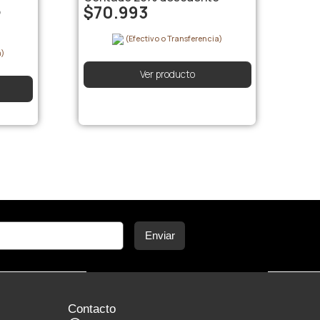
$
70.993
o
(Efectivo o Transferencia)
a)
Ver producto
Enviar
Contacto