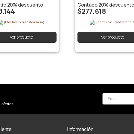
ado
20%
descuento
Contado
20%
descuent
8.144
$
277.618
(Efectivo o Transferencia)
(Efectivo o Transferenci
Ver producto
Ver producto
 ofertas
liente
Información