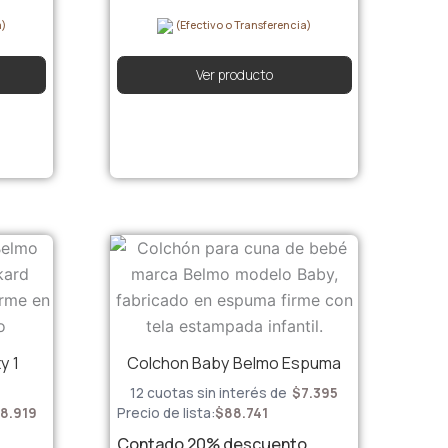
a)
(Efectivo o Transferencia)
Ver producto
y 1
Colchon Baby Belmo Espuma
12 cuotas sin interés de
$
7.395
Precio de lista:
$
88.741
8.919
Contado
20%
descuento