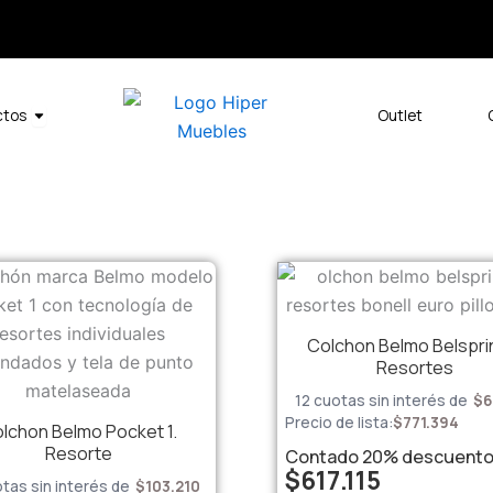
Open Productos
ctos
Outlet
Colchon Belmo Belspri
Resortes
12 cuotas sin interés de
$
6
Precio de lista:
$
771.394
lchon Belmo Pocket 1.
Resorte
Contado
20%
descuent
$
617.115
otas sin interés de
$
103.210