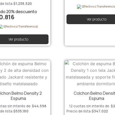
de lista:
$
1.238.520
(Efectivo o Transferenci
ado
20%
descuento
0.816
Ver producto
(Efectivo o Transferencia)
Ver producto
lchon Belmo Density 2
Colchon Belmo Densit
Espuma
Espuma
otas sin interés de
$
44.598
12 cuotas sin interés de
$
2
de lista:
$
535.180
Precio de lista:
$
347.022