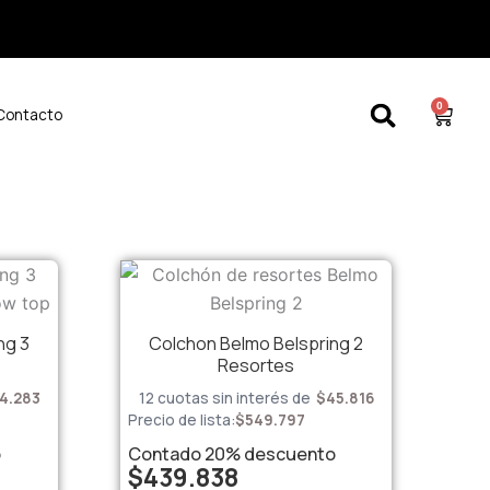
0
Cart
Contacto
ng 3
Colchon Belmo Belspring 2
Resortes
4.283
12 cuotas sin interés de
$
45.816
Precio de lista:
$
549.797
o
Contado
20%
descuento
$
439.838