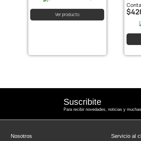
Cont
$
42
Ver producto
Suscribite
Para recibir novedades, noticias y muchas
Nosotros
Servicio al c