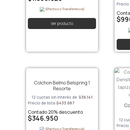
Precio 
(Efectivo o Transferencia)
Cont
$
99
Ver producto
Colchon Belmo Belspring 1
Resorte
12 cuotas sin interés de
$
36.141
Precio de lista:
$
433.687
Co
Contado
20%
descuento
$
346.950
12 cu
Precio 
(Efectivo o Transferencia)