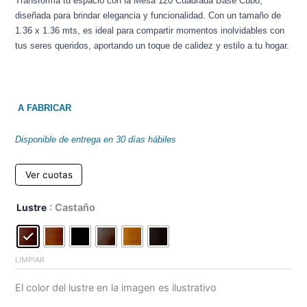
Transforma tu espacio con la Mesa 120 Cuadrada Base Cubo,
diseñada para brindar elegancia y funcionalidad. Con un tamaño de
1.36 x 1.36 mts, es ideal para compartir momentos inolvidables con
tus seres queridos, aportando un toque de calidez y estilo a tu hogar.
A FABRICAR
Disponible de entrega en 30 días hábiles
Ver cuotas
Mesa
Lustre
: Castaño
120
Cuadrada,
Base
Cubo
LIMPIAR
(1,36
x
El color del lustre en la imagen es ilustrativo
1,36)