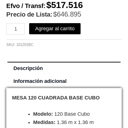
$
517.516
cantidad
Efvo / Transf:
$
646.895
Precio de Lista:
Agregar al carrito
SKU:
101201BC
Descripción
Información adicional
MESA 120 CUADRADA BASE CUBO
Modelo:
120 Base Cubo
Medidas:
1.36 m x 1.36 m