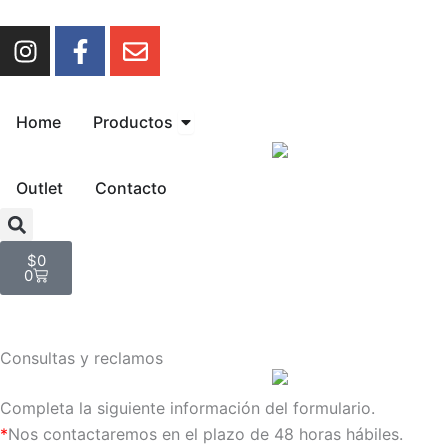
Ir
I
F
E
al
n
a
n
contenido
s
c
v
t
e
e
Open Productos
Home
Productos
a
b
l
g
o
o
r
o
p
Outlet
Contacto
a
k
e
m
-
Cart
f
$
0
0
Consultas y reclamos
Completa la siguiente información del formulario.
*
Nos contactaremos en el plazo de 48 horas hábiles.