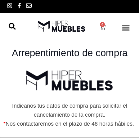
Ir
I
F
E
n
a
n
al
s
c
v
contenido
t
e
e
0
a
b
l
Cart
g
o
o
r
o
p
a
k
e
m
-
Arrepentimiento de compra
f
Indicanos tus datos de compra para solicitar el
cancelamiento de la compra.
*
Nos contactaremos en el plazo de 48 horas hábiles.