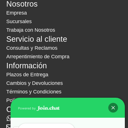
Nosotros
Empresa
Sucursales
Trabaja con Nosotros
Servicio al cliente
Consultas y Reclamos
Arrepentimiento de Compra
Información
Plazos de Entrega
Cambios y Devoluciones
Términos y Condiciones
Política de Privacidad
Contacto
Powered by
+54 261 341 9703
ventas@hipermuebles.com.ar