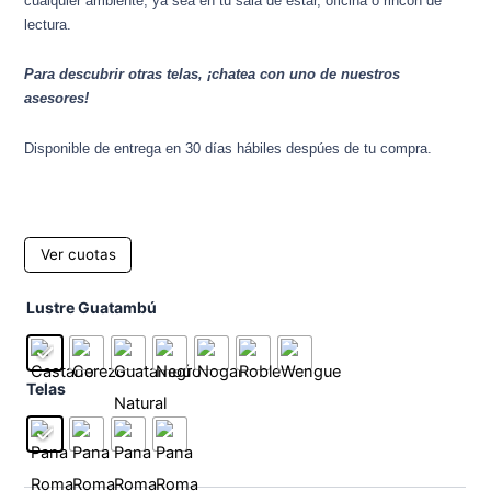
cualquier ambiente, ya sea en tu sala de estar, oficina o rincón de
lectura.
Para descubrir otras telas, ¡chatea con uno de nuestros
asesores!
Disponible de entrega en 30 días hábiles despúes de tu compra.
Ver cuotas
Sillon
Lustre Guatambú
Ebbe
cantidad
Telas