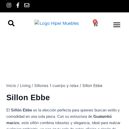
Ir
I
F
E
n
a
n
al
s
c
v
contenido
t
e
e
0
Cart
a
b
l
g
o
o
r
o
p
a
k
e
m
-
f
Inicio
/
Living
/
Sillones 1 cuerpo y relax
/ Sillon Ebbe
Sillon Ebbe
El
Sillón Ebbe
es la elección perfecta para quienes buscan estilo y
comodidad en una sola pieza. Con su estructura de
Guatambú
macizo
, este sillón combina robustez y elegancia, ideal para realzar