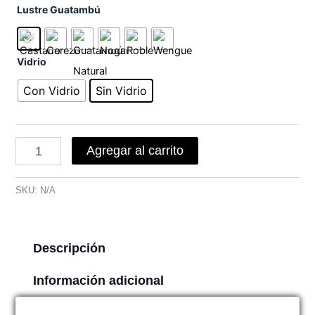
Mesa
Lustre Guatambú
Rectangular
Olimpus
(2.20
Vidrio
x
1.20)
Con Vidrio
Sin Vidrio
cantidad
Agregar al carrito
SKU:
N/A
Descripción
Información adicional