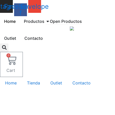
Ir
stagram
Facebook-
Envelope
al
f
contenido
Home
Productos
Open Productos
Outlet
Contacto
0
Cart
Home
Tienda
Outlet
Contacto
Rack
TV
1.30m.
cantidad