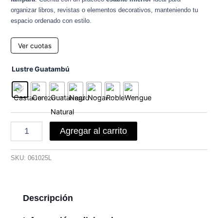
organizar libros, revistas o elementos decorativos, manteniendo tu
espacio ordenado con estilo.
Ver cuotas
Mesa
Lustre Guatambú
de
centro
102
cantidad
Agregar al carrito
SKU:
061025L
Descripción