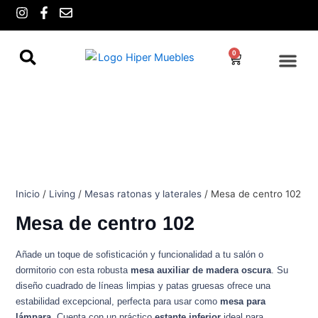
Ir
I
F
E
n
a
n
al
s
c
v
contenido
t
e
e
0
Cart
a
b
l
g
o
o
r
o
p
a
k
e
m
-
f
Inicio
/
Living
/
Mesas ratonas y laterales
/ Mesa de centro 102
Mesa de centro 102
Añade un toque de sofisticación y funcionalidad a tu salón o
dormitorio con esta robusta
mesa auxiliar de madera oscura
. Su
diseño cuadrado de líneas limpias y patas gruesas ofrece una
estabilidad excepcional, perfecta para usar como
mesa para
lámpara
. Cuenta con un práctico
estante inferior
ideal para