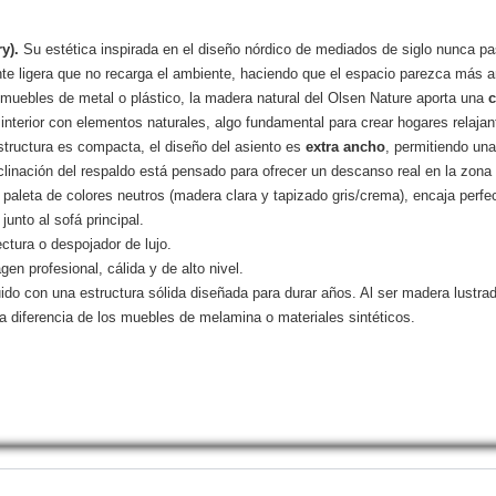
ry).
Su estética inspirada en el diseño nórdico de mediados de siglo nunca p
nte ligera que no recarga el ambiente, haciendo que el espacio parezca más a
s muebles de metal o plástico, la madera natural del Olsen Nature aporta una
c
interior con elementos naturales, algo fundamental para crear hogares relajan
tructura es compacta, el diseño del asiento es
extra ancho
, permitiendo un
nclinación del respaldo está pensado para ofrecer un descanso real en la zona
 paleta de colores neutros (madera clara y tapizado gris/crema), encaja perf
unto al sofá principal.
ctura o despojador de lujo.
en profesional, cálida y de alto nivel.
ido con una estructura sólida diseñada para durar años. Al ser madera lustr
 a diferencia de los muebles de melamina o materiales sintéticos.