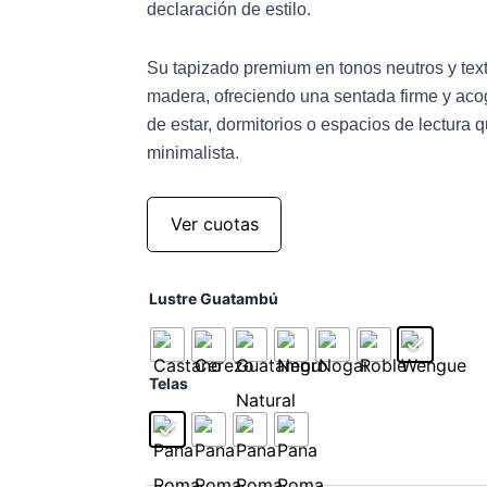
declaración de estilo.
Su tapizado premium en tonos neutros y text
madera, ofreciendo una sentada firme y acog
de estar, dormitorios o espacios de lectura 
minimalista.
Ver cuotas
Butacon
Lustre Guatambú
Olsen
Nature
cantidad
Telas