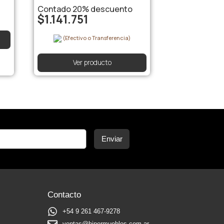
Contado
20%
descuento
$
1.141.751
(Efectivo o Transferencia)
Ver producto
Enviar
Contacto
+54 9 261 467-9278
ventas@hipermuebles.com.ar