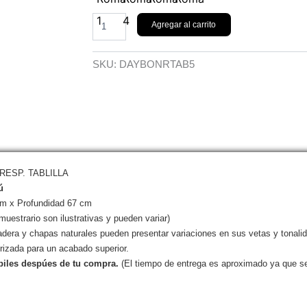
Agregar al carrito
SKU:
DAYBONRTAB5
ESP. TABLILLA
ú
cm x Profundidad 67 cm
muestrario son ilustrativas y pueden variar)
era y chapas naturales pueden presentar variaciones en sus vetas y tonalidad
rizada para un acabado superior.
biles despúes de tu compra.
(El tiempo de entrega es aproximado ya que se