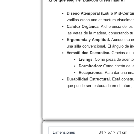
¿Por que elegir el Butacon Olsen nature?
Diseño Atemporal (Estilo Mid-Centu
varillas crean una estructura visualme
Calidez Orgánica.
A diferencia de lo
las vetas de la madera, conectando tu 
Ergonomía y Amplitud.
Aunque su es
una silla convencional. El ángulo de i
Versatilidad Decorativa.
Gracias a su
Livings:
Como pieza de acento j
Dormitorios:
Como rincón de le
Recepciones:
Para dar una imag
Durabilidad Estructural.
Está constru
que puede ser restaurado en el futuro,
Dimensiones
84 × 67 × 74 cm