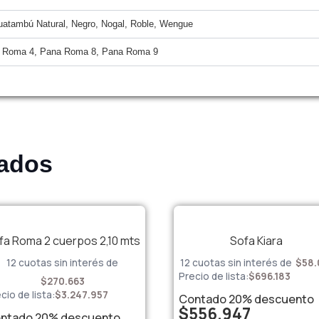
uatambú Natural, Negro, Nogal, Roble, Wengue
 Roma 4, Pana Roma 8, Pana Roma 9
nados
fa Roma 2 cuerpos 2,10 mts
Sofa Kiara
12 cuotas sin interés de
12 cuotas sin interés de
$
58.
Precio de lista:
$
696.183
$
270.663
cio de lista:
$
3.247.957
Contado
20%
descuento
$
556.947
ntado
20%
descuento