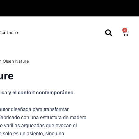
0
Cart
Contacto
n Olsen Nature
ure
rdica y el confort contemporáneo.
utor diseñada para transformar
 Fabricado con una estructura de madera
e varillas arqueadas que evocan el
 solo es un asiento, sino una