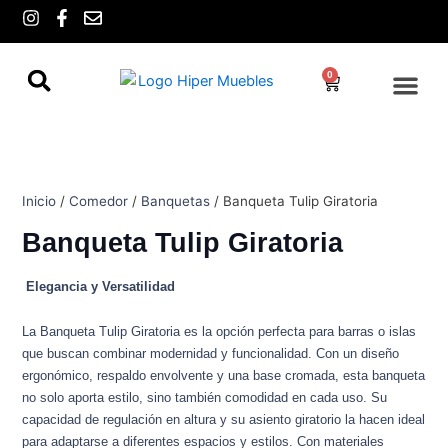
Ir
I
F
E
n
a
n
al
s
c
v
contenido
t
e
e
0
Cart
a
b
l
g
o
o
r
o
p
a
k
e
m
-
f
Inicio
/
Comedor
/
Banquetas
/ Banqueta Tulip Giratoria
Banqueta Tulip Giratoria
Elegancia y Versatilidad
La Banqueta Tulip Giratoria es la opción perfecta para barras o islas
que buscan combinar modernidad y funcionalidad. Con un diseño
ergonómico, respaldo envolvente y una base cromada, esta banqueta
no solo aporta estilo, sino también comodidad en cada uso. Su
capacidad de regulación en altura y su asiento giratorio la hacen ideal
para adaptarse a diferentes espacios y estilos. Con materiales