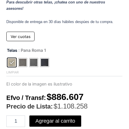
Para descubrir otras telas, ¡chatea con uno de nuestros
asesores!
Disponible de entrega en 30 días hábiles despúes de tu compra.
Ver cuotas
Sofa
Telas
: Pana Roma 1
Osiris
2.20
mts
cantidad
LIMPIAR
El color de la imagen es ilustrativo
$
886.607
Efvo / Transf:
$
1.108.258
Precio de Lista:
Agregar al carrito