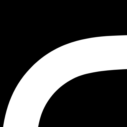
Sofa
Ir
Moby
al
individual
contenido
cantidad