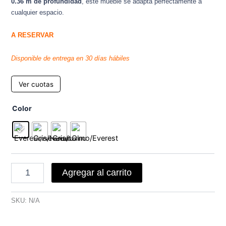
0.36 m de profundidad
, este mueble se adapta perfectamente a
cualquier espacio.
A RESERVAR
Disponible de entrega en 30 días hábiles
Ver cuotas
Mesa
Color
Tv
4251
cantidad
Agregar al carrito
SKU:
N/A