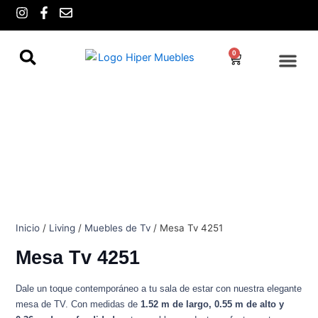
Ir
I
F
E
n
a
n
al
s
c
v
contenido
t
e
e
0
Cart
a
b
l
g
o
o
r
o
p
a
k
e
m
-
f
Inicio
/
Living
/
Muebles de Tv
/ Mesa Tv 4251
Mesa Tv 4251
Dale un toque contemporáneo a tu sala de estar con nuestra elegante
mesa de TV. Con medidas de
1.52 m de largo, 0.55 m de alto y