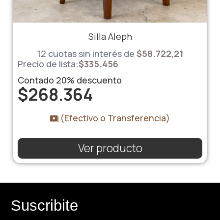
Silla Aleph
12 cuotas sin interés de
$58.722,21
Precio de lista:
$
335.456
Contado
20%
descuento
$
268.364
(Efectivo o Transferencia)
Ver producto
Suscribite