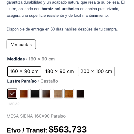
garantiza durabilidad y un acabado natural que resalta su belleza. El
lustre, aplicado con
barniz poliuretánico
en cabina presurizada,
asegura una superficie resistente y de fácil mantenimiento.
Disponible de entrega en 30 días hábiles despúes de tu compra.
Ver cuotas
Mesa
Medidas
: 160 x 90 cm
Siena
Paraiso
160 x 90 cm
180 x 90 cm
200 x 100 cm
cantidad
Lustre Paraíso
: Castaño
LIMPIAR
MESA SIENA 160X90 Paraiso
$
563.733
Efvo / Transf: