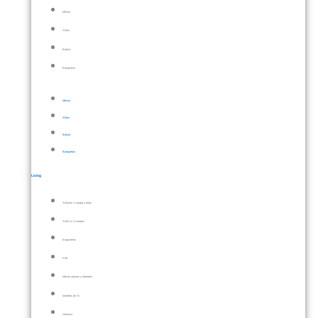
Mesas
Sillas
Bahiut
Banquetas
Mesas
Sillas
Bahiut
Banquetas
Living
Sillones 1 cuerpo y relax
Sofá 2 y 3 cuerpos
Esquineros
Puff
Mesas ratonas y laterales
Muebles de Tv
Hamaca