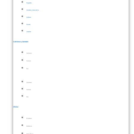
Respaldos
Cómodas y mesas de luz
Chiffonier
Placard
Juveniles
Colchones y Sommier
Colchones
Sommier
Box
Colchones
Sommier
Box
Oficina
Escritorios
Bibliotecas