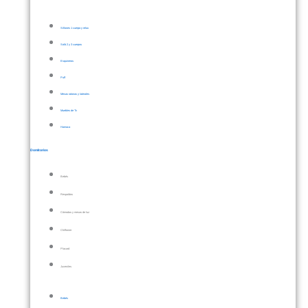
Sillones 1 cuerpo y relax
Sofá 2 y 3 cuerpos
Esquineros
Puff
Mesas ratonas y laterales
Muebles de Tv
Hamaca
Domitorios
Bebés
Respaldos
Cómodas y mesas de luz
Chiffonier
Placard
Juveniles
Bebés