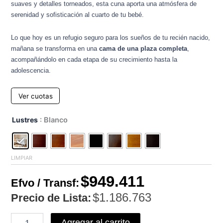
suaves y detalles torneados, esta cuna aporta una atmósfera de
serenidad y sofisticación al cuarto de tu bebé.
Lo que hoy es un refugio seguro para los sueños de tu recién nacido,
mañana se transforma en una
cama de una plaza completa
,
acompañándolo en cada etapa de su crecimiento hasta la
adolescencia.
Ver cuotas
Cuna
Lustres
: Blanco
Funcional
Nube
cantidad
LIMPIAR
$
949.411
Efvo / Transf:
$
1.186.763
Precio de Lista:
Agregar al carrito