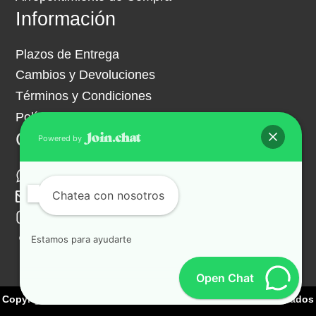
Información
Plazos de Entrega
Cambios y Devoluciones
Términos y Condiciones
Política de Privacidad
Contacto
Powered by
+54 261 341 9703
Chatea con nosotros
ventas@hipermuebles.com.ar
Instagram
Facebook
Estamos para ayudarte
Open Chat
Copyright 2021 | Hiper Muebles | Todos los derechos reservados