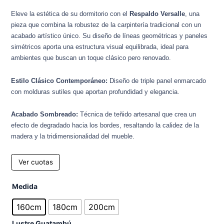
Eleve la estética de su dormitorio con el
Respaldo Versalle
, una
pieza que combina la robustez de la carpintería tradicional con un
acabado artístico único. Su diseño de líneas geométricas y paneles
simétricos aporta una estructura visual equilibrada, ideal para
ambientes que buscan un toque clásico pero renovado.
Estilo Clásico Contemporáneo:
Diseño de triple panel enmarcado
con molduras sutiles que aportan profundidad y elegancia.
Acabado Sombreado:
Técnica de teñido artesanal que crea un
efecto de degradado hacia los bordes, resaltando la calidez de la
madera y la tridimensionalidad del mueble.
Ver cuotas
Respaldo
Medida
de
cama
160cm
180cm
200cm
Versalles
Lustre Guatambú
cantidad