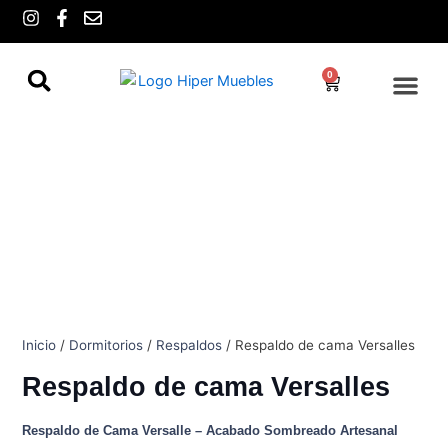
Ir
I
F
E
n
a
n
al
s
c
v
contenido
t
e
e
0
Cart
a
b
l
g
o
o
r
o
p
a
k
e
m
-
f
Inicio
/
Dormitorios
/
Respaldos
/ Respaldo de cama Versalles
Respaldo de cama Versalles
Respaldo de Cama Versalle – Acabado Sombreado Artesanal