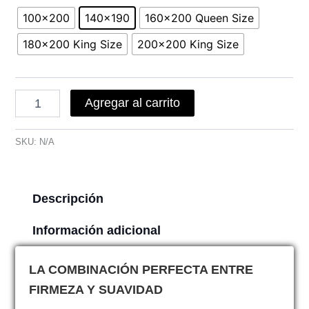
Sommier
100x200
140x190
160x200 Queen Size
Belmo
Belspring
180x200 King Size
200x200 King Size
3
Resortes
cantidad
Agregar al carrito
SKU:
N/A
Descripción
Información adicional
LA COMBINACIÓN PERFECTA ENTRE
FIRMEZA Y SUAVIDAD