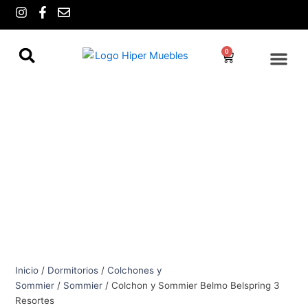
Ir
I
F
E
n
a
n
al
s
c
v
contenido
t
e
e
0
Cart
a
b
l
g
o
o
r
o
p
a
k
e
m
-
f
Inicio
/
Dormitorios
/
Colchones y
Sommier
/
Sommier
/ Colchon y Sommier Belmo Belspring 3
Resortes