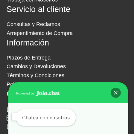
Servicio al cliente
Consultas y Reclamos
Arrepentimiento de Compra
Información
Plazos de Entrega
Cambios y Devoluciones
Términos y Condiciones
Política de Privacidad
Contacto
Powered by
+54 261 341 9703
Chatea con nosotros
ventas@hipermuebles.com.ar
Instagram