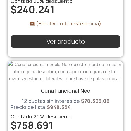
Contado
20%
descuento
$
240.241
(Efectivo o Transferencia)
Ver producto
Cuna Funcional Neo
12 cuotas sin interés de
$78.593,06
Precio de lista:
$
948.364
Contado
20%
descuento
$
758.691