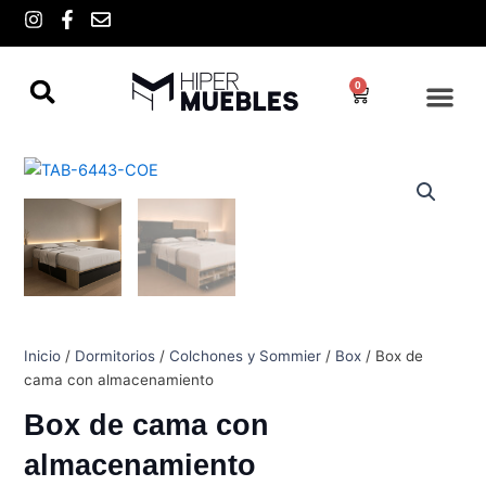
Ir
I
F
E
n
a
n
al
s
c
v
contenido
t
e
e
0
a
b
l
Cart
g
o
o
r
o
p
a
k
e
m
-
f
Inicio
/
Dormitorios
/
Colchones y Sommier
/
Box
/ Box de
cama con almacenamiento
Box de cama con
almacenamiento