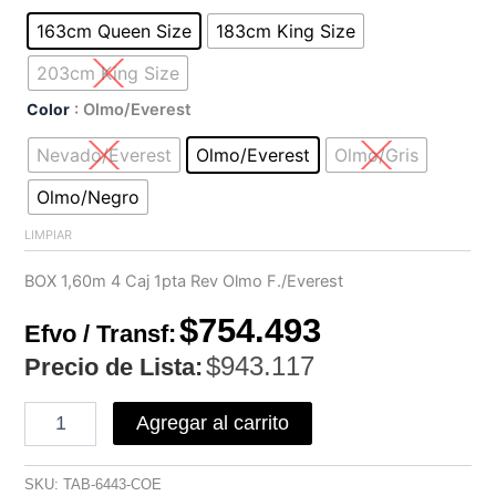
de
cama
163cm Queen Size
183cm King Size
con
almacenamiento
203cm King Size
cantidad
Color
: Olmo/Everest
Nevado/Everest
Olmo/Everest
Olmo/Gris
Olmo/Negro
LIMPIAR
BOX 1,60m 4 Caj 1pta Rev Olmo F./Everest
$
754.493
Efvo / Transf:
$
943.117
Precio de Lista:
Agregar al carrito
SKU:
TAB-6443-COE