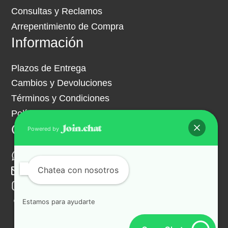
Consultas y Reclamos
Arrepentimiento de Compra
Información
Plazos de Entrega
Cambios y Devoluciones
Términos y Condiciones
Política de Privacidad
Contacto
Powered by
+54 9 261 467-9278
Chatea con nosotros
ventas@hipermuebles.com.ar
Instagram
Facebook
Estamos para ayudarte