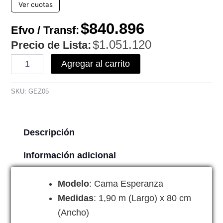
Ver cuotas
$
840.896
Efvo / Transf:
$
1.051.120
Precio de Lista:
Cuna
Agregar al carrito
Funcional
Esperanza
cantidad
SKU:
GEZ05
Descripción
Información adicional
Modelo
: Cama Esperanza
Medidas
: 1,90 m (Largo) x 80 cm
(Ancho)