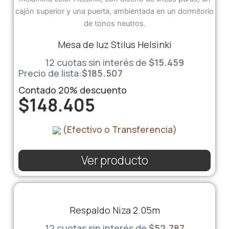
Mesa de luz Stilus Helsinki
12 cuotas sin interés de
$
15.459
Precio de lista:
$
185.507
Contado
20%
descuento
$
148.405
(Efectivo o Transferencia)
Ver producto
Respaldo Niza 2.05m
12 cuotas sin interés de
$
52.787