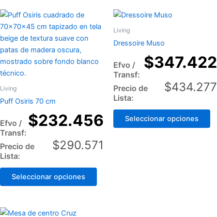
This
Th
product
p
Living
has
h
Dressoire Muso
multiple
mu
$
347.422
variants.
va
Efvo /
The
T
Transf:
options
op
$
434.277
Precio de
Living
may
m
Lista:
Puff Osiris 70 cm
be
b
$
232.456
Seleccionar opciones
chosen
c
Efvo /
on
o
Transf:
the
th
$
290.571
Precio de
product
p
Lista:
page
p
Seleccionar opciones
This