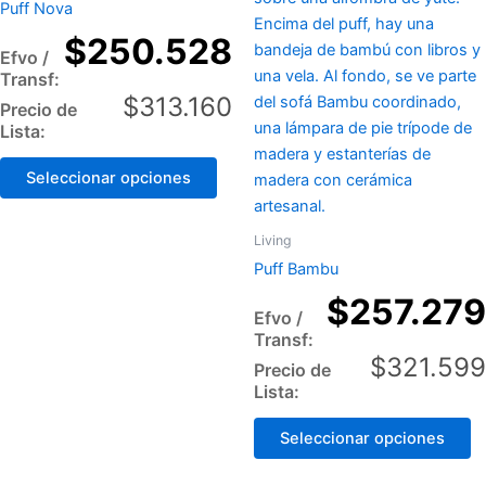
Puff Nova
options
op
$
250.528
may
m
Efvo /
be
b
Transf:
chosen
c
$
313.160
Precio de
on
o
Lista:
the
th
Seleccionar opciones
product
p
page
p
Living
Puff Bambu
$
257.279
Efvo /
Transf:
$
321.599
Precio de
Lista:
Seleccionar opciones