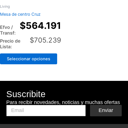
product
Living
has
Mesa de centro Cruz
multiple
$
564.191
variants.
Efvo /
The
Transf:
options
$
705.239
Precio de
may
Lista:
be
Seleccionar opciones
chosen
on
the
product
page
Suscribite
Para recibir novedades, noticias y muchas ofertas
Enviar