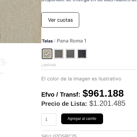
Ver cuotas
Sofa
: Pana Roma 1
Telas
Osiris
2.50
mts
cantidad
LIMPIAR
El color de la imagen es ilustrativo
$
961.188
Efvo / Transf:
$
1.201.485
Precio de Lista:
Agregar al carrito
SKU:
07OSRC25