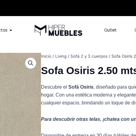
Open Productos
ctos
Outlet
Inicio
/
Living
/
Sofá 2 y 3 cuerpos
/ Sofa Osiris 
Sofa Osiris 2.50 mt
Descubre el
Sofá Osiris
, diseñado para qui
hogar. Con una estética moderna y elegantes
cualquier espacio, brindando un toque de di
Para descubrir otras telas, ¡chatea con 
Disponible de entrega en 30 días hábiles d