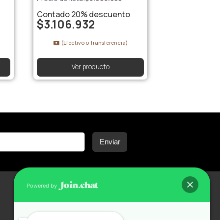
Contado
20%
descuento
$
3.106.932
(Efectivo o Transferencia)
Ver producto
Enviar
Powered by
Contacto
+54 261 341 9703