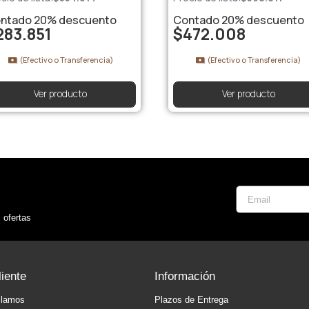
ntado
20%
descuento
Contado
20%
descuento
283.851
$
472.008
(Efectivo o Transferencia)
(Efectivo o Transferencia)
Ver producto
Ver producto
 ofertas
liente
Información
clamos
Plazos de Entrega