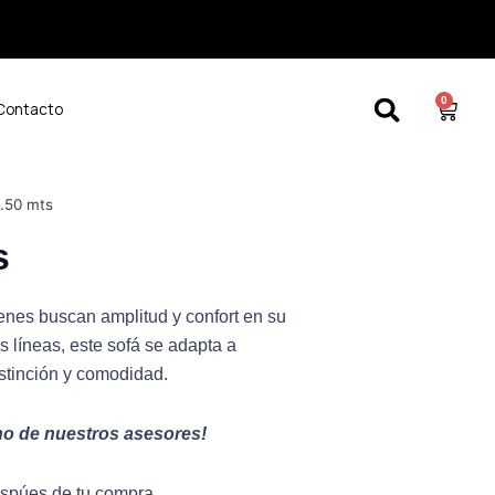
0
Cart
Contacto
2.50 mts
s
enes buscan amplitud y confort en su
 líneas, este sofá se adapta a
stinción y comodidad.
uno de nuestros asesores!
espúes de tu compra.