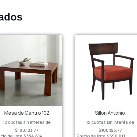
nados
Mesa de Centro 102
Sillon Antonio
12 cuotas sin interés de
12 cuotas sin interés de
$100.123,77
$100.123,77
cio de lista:
$
354.814
Precio de lista:
$
590.011