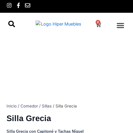
Ir
I
F
E
n
a
n
al
s
c
v
contenido
t
e
e
0
Cart
a
b
l
g
o
o
r
o
p
a
k
e
m
-
f
Inicio
/
Comedor
/
Sillas
/ Silla Grecia
Silla Grecia
Silla Grecia con Capitoné y Tachas Níquel