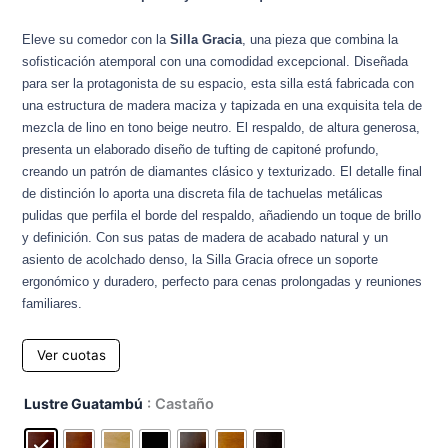
Eleve su comedor con la
Silla Gracia
,
una pieza que combina la
sofisticación atemporal con una comodidad excepcional.
Diseñada
para ser la protagonista de su espacio,
esta silla está fabricada con
una estructura de madera maciza y tapizada en una exquisita tela de
mezcla de lino en tono beige neutro.
El respaldo,
de altura generosa,
presenta un elaborado diseño de tufting de capitoné profundo,
creando un patrón de diamantes clásico y texturizado.
El detalle final
de distinción lo aporta una discreta fila de tachuelas metálicas
pulidas que perfila el borde del respaldo,
añadiendo un toque de brillo
y definición.
Con sus patas de madera de acabado natural y un
asiento de acolchado denso,
la Silla Gracia ofrece un soporte
ergonómico y duradero,
perfecto para cenas prolongadas y reuniones
familiares.
Ver cuotas
Silla
Lustre Guatambú
: Castaño
Grecia
cantidad