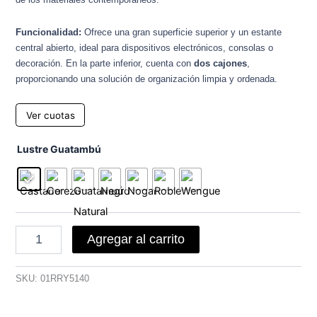
Funcionalidad:
Ofrece una gran superficie superior y un estante
central abierto, ideal para dispositivos electrónicos, consolas o
decoración. En la parte inferior, cuenta con
dos cajones
,
proporcionando una solución de organización limpia y ordenada.
Ver cuotas
Rack
Lustre Guatambú
TV
Rio
1.40m
cantidad
Agregar al carrito
SKU:
01RRY5140