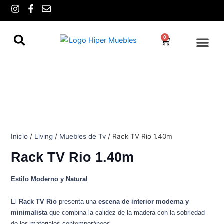
Ir
I
F
E
n
a
n
al
s
c
v
contenido
t
e
e
0
Cart
a
b
l
g
o
o
r
o
p
a
k
e
m
-
f
Inicio
/
Living
/
Muebles de Tv
/ Rack TV Rio 1.40m
Rack TV Rio 1.40m
Estilo Moderno y Natural
El
Rack TV Rio
presenta una
escena de interior moderna y
minimalista
que combina la calidez de la madera con la sobriedad
de los materiales contemporáneos.