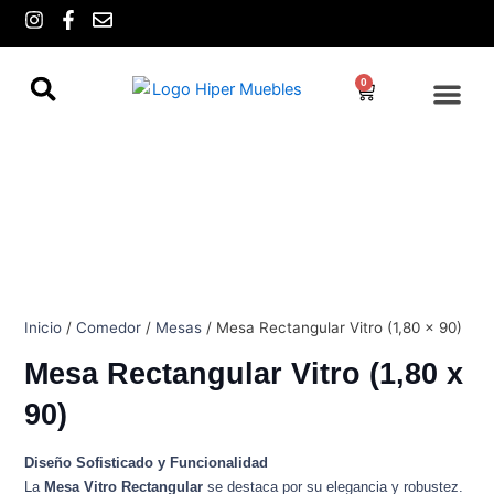
Ir
I
F
E
n
a
n
al
s
c
v
contenido
t
e
e
0
Cart
a
b
l
g
o
o
r
o
p
a
k
e
m
-
f
Inicio
/
Comedor
/
Mesas
/ Mesa Rectangular Vitro (1,80 x 90)
Mesa Rectangular Vitro (1,80 x
90)
Diseño Sofisticado y Funcionalidad
La
Mesa Vitro Rectangular
se destaca por su elegancia y robustez.