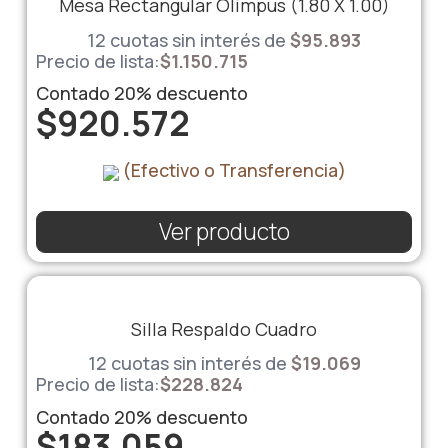
Mesa Rectangular Olimpus (1.80 X 1.00)
12 cuotas sin interés de
$
95.893
Precio de lista:
$
1.150.715
Contado
20%
descuento
$
920.572
(Efectivo o Transferencia)
Ver producto
Silla Respaldo Cuadro
12 cuotas sin interés de
$
19.069
Precio de lista:
$
228.824
Contado
20%
descuento
$
183.059