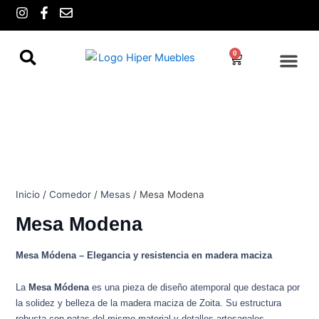
Ir
I
F
E
n
a
n
al
s
c
v
contenido
t
e
e
0
Cart
a
b
l
g
o
o
r
o
p
a
k
e
m
-
f
Inicio
/
Comedor
/
Mesas
/ Mesa Modena
Mesa Modena
Mesa Módena – Elegancia y resistencia en madera maciza
La
Mesa Módena
es una pieza de diseño atemporal que destaca por
la solidez y belleza de la madera maciza de Zoita. Su estructura
robusta con patas del mismo material y detalles artesanales