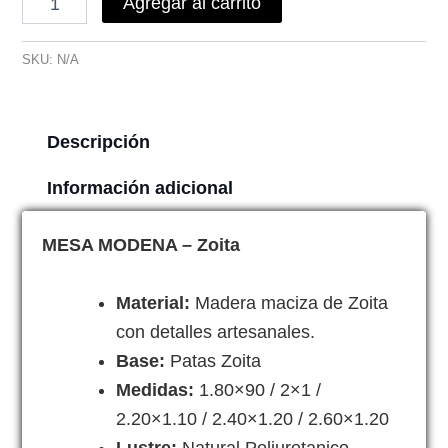
Agregar al carrito
SKU:
N/A
Descripción
Información adicional
MESA MODENA – Zoita
Material:
Madera maciza de Zoita
con detalles artesanales.
Base:
Patas Zoita
Medidas:
1.80×90 / 2×1 /
2.20×1.10 / 2.40×1.20 / 2.60×1.20
Lustre:
Natural Poliuretanico.