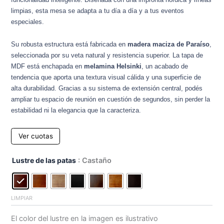
limpias, esta mesa se adapta a tu día a día y a tus eventos
especiales.
Su robusta estructura está fabricada en
madera maciza de Paraíso
,
seleccionada por su veta natural y resistencia superior. La tapa de
MDF está enchapada en
melamina Helsinki
, un acabado de
tendencia que aporta una textura visual cálida y una superficie de
alta durabilidad. Gracias a su sistema de extensión central, podés
ampliar tu espacio de reunión en cuestión de segundos, sin perder la
estabilidad ni la elegancia que la caracteriza.
Ver cuotas
Mesa
Lustre de las patas
: Castaño
Andrea
Extensible
Paraiso
Helsinki
LIMPIAR
cantidad
El color del lustre en la imagen es ilustrativo