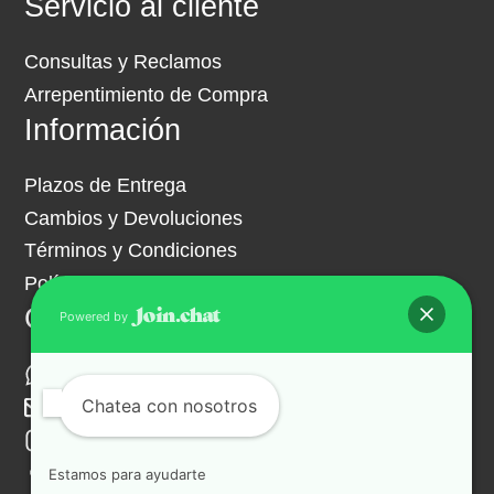
Servicio al cliente
Consultas y Reclamos
Arrepentimiento de Compra
Información
Plazos de Entrega
Cambios y Devoluciones
Términos y Condiciones
Política de Privacidad
Contacto
Powered by
+54 261 341 9703
Chatea con nosotros
ventas@hipermuebles.com.ar
Instagram
Facebook
Estamos para ayudarte