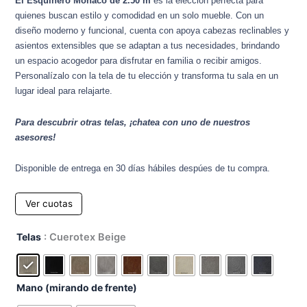
El Esquinero Mónaco de 2.50 m
es la elección perfecta para
quienes buscan estilo y comodidad en un solo mueble. Con un
diseño moderno y funcional, cuenta con apoya cabezas reclinables y
asientos extensibles que se adaptan a tus necesidades, brindando
un espacio acogedor para disfrutar en familia o recibir amigos.
Personalízalo con la tela de tu elección y transforma tu sala en un
lugar ideal para relajarte.
Para descubrir otras telas, ¡chatea con uno de nuestros
asesores!
Disponible de entrega en 30 días hábiles despúes de tu compra.
Ver cuotas
Esquinero
Telas
: Cuerotex Beige
Monaco
2,50
mts
Mano (mirando de frente)
cantidad