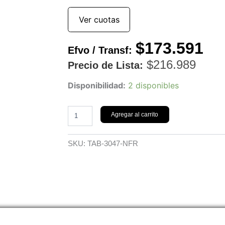
Ver cuotas
$
173.591
Efvo / Transf:
$
216.989
Precio de Lista:
Escritorio
Disponibilidad:
2 disponibles
Gamer
Pc
cantidad
Agregar al carrito
SKU:
TAB-3047-NFR