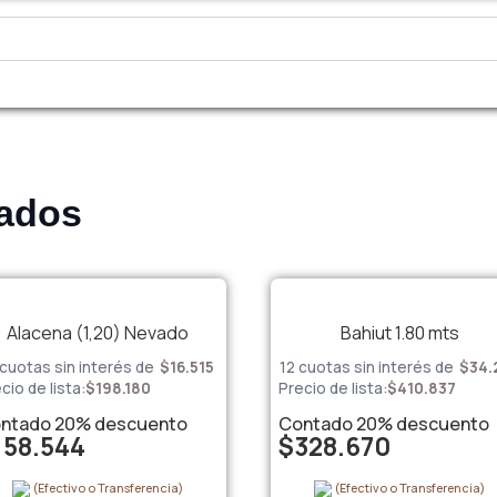
nados
Alacena (1,20) Nevado
Bahiut 1.80 mts
 cuotas sin interés de
$
16.515
12 cuotas sin interés de
$
34.
cio de lista:
$
198.180
Precio de lista:
$
410.837
ntado
20%
descuento
Contado
20%
descuento
158.544
$
328.670
(Efectivo o Transferencia)
(Efectivo o Transferencia)