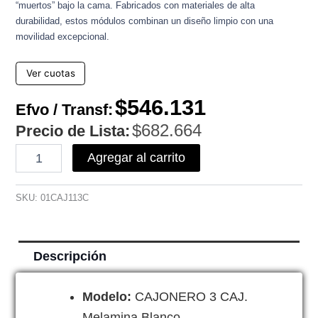
“muertos” bajo la cama. Fabricados con materiales de alta
durabilidad, estos módulos combinan un diseño limpio con una
movilidad excepcional.
Ver cuotas
$
546.131
Efvo / Transf:
$
682.664
Precio de Lista:
Cajonero
Agregar al carrito
bajo
cantidad
SKU:
01CAJ113C
Descripción
Modelo:
CAJONERO 3 CAJ.
Melamina Blanco