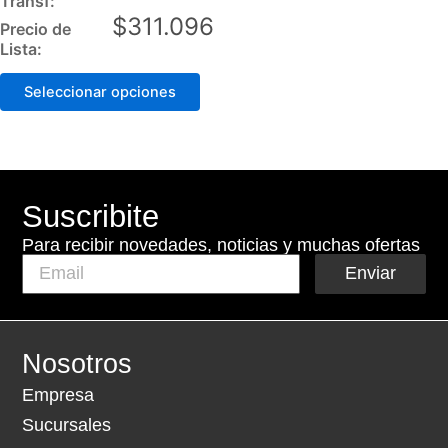
Transf:
options
$
311.096
Precio de
may
Lista:
be
Seleccionar opciones
chosen
on
the
product
page
Suscribite
Para recibir novedades, noticias y muchas ofertas
Enviar
Nosotros
Empresa
Sucursales