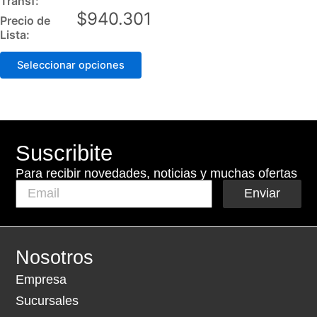
Transf:
options
$
940.301
Precio de
may
Lista:
be
Seleccionar opciones
chosen
on
the
product
page
Suscribite
Para recibir novedades, noticias y muchas ofertas
Enviar
Nosotros
Empresa
Sucursales