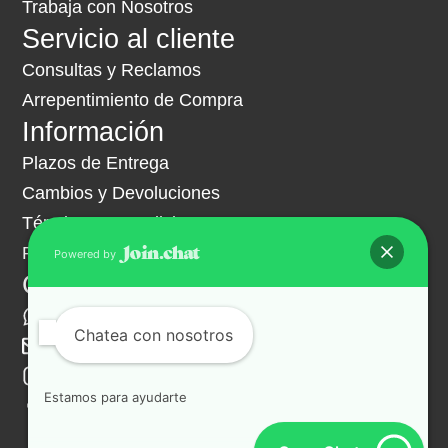
Trabaja con Nosotros
Servicio al cliente
Consultas y Reclamos
Arrepentimiento de Compra
Información
Plazos de Entrega
Cambios y Devoluciones
Términos y Condiciones
Política de Privacidad
Powered by
Contacto
+54 261 341 9703
Chatea con nosotros
ventas@hipermuebles.com.ar
Instagram
Estamos para ayudarte
Facebook