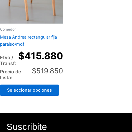
options
may
be
chosen
Comedor
on
Mesa Andrea rectangular fija
the
paraiso/mdf
product
$
415.880
page
Efvo /
Transf:
$
519.850
Precio de
Lista:
Seleccionar opciones
Suscribite