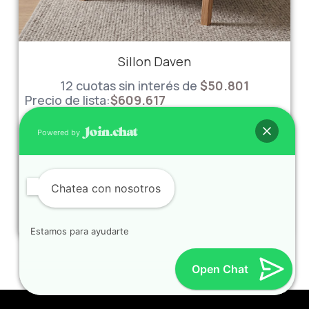
Sillon Daven
12 cuotas sin interés de
$
50.801
Precio de lista:
$
609.617
Contado
20%
descuento
$
487.694
Powered by
(Efectivo o Transferencia)
Chatea con nosotros
Ver producto
Estamos para ayudarte
1
2
3
4
5
6
Open Chat