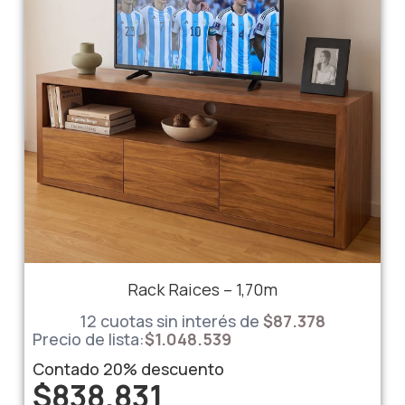
Rack Raices – 1,70m
12 cuotas sin interés de
$
87.378
Precio de lista:
$
1.048.539
Contado
20%
descuento
$
838.831