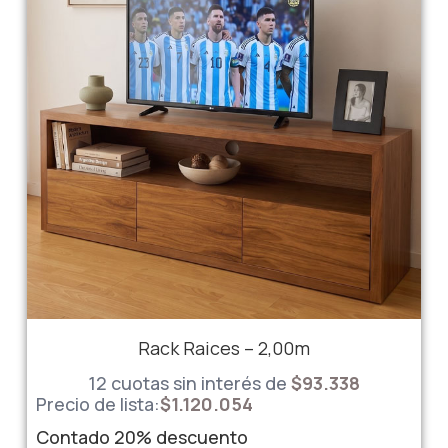
e
e
e
e
e
e
Rack Raices – 2,00m
12 cuotas sin interés de
$
93.338
Precio de lista:
$
1.120.054
Contado
20%
descuento